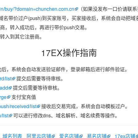
ain/buy/?domain=chunchen.com.cn
（如果没发布一口价请联系我
把域名带价过户(push)到买家账号，买家接收后，系统会自动把
商，转入成功后，再进行带价push交易。
转入到其它注册商。
17EX操作指南
功后，系统会自动发送验证邮件，登录邮箱后进行邮件验证。
d/list
提交后需要等待审核。
/add
提交后需要等待审核。
rge
支付宝充值
ush/received/list
接收后交易完成，系统会自动模板过户。
list
可以进行修改dns、域名解析、域名续费等操作。
域名列表
阿里云店铺
爱名店铺
易名店铺
17ex店铺