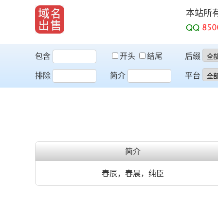
本站所
QQ
包含
开头
结尾
后缀
排除
简介
平台
简介
春辰，春晨，纯臣