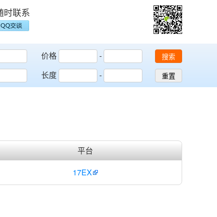
随时联系
价格
-
搜索
长度
-
重置
平台
17EX