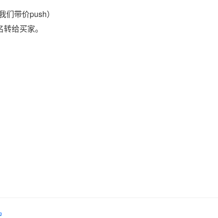
们带价push）
域名转给买家。